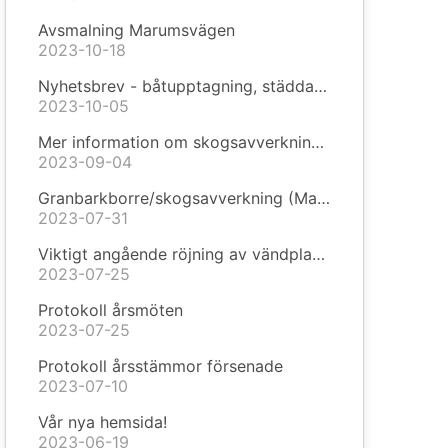
Avsmalning Marumsvägen
2023-10-18
Nyhetsbrev - båtupptagning, städdag och soptunnor!
2023-10-05
Mer information om skogsavverkningen
2023-09-04
Granbarkborre/skogsavverkning (Marklov 6:20)
2023-07-31
Viktigt angående röjning av vändplaner
2023-07-25
Protokoll årsmöten
2023-07-25
Protokoll årsstämmor försenade
2023-07-10
Vår nya hemsida!
2023-06-19