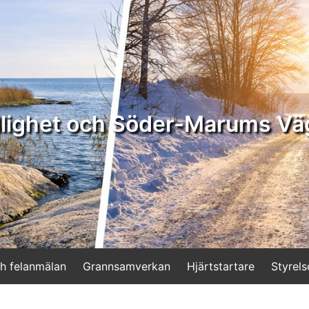
lighet och Söder-Marums Vä
h felanmälan
Grannsamverkan
Hjärtstartare
Styrels