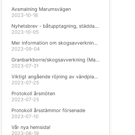
Avsmalning Marumsvägen
2023-10-18
Nyhetsbrev - båtupptagning, städdag och soptunnor!
2023-10-05
Mer information om skogsavverkningen
2023-09-04
Granbarkborre/skogsavverkning (Marklov 6:20)
2023-07-31
Viktigt angående röjning av vändplaner
2023-07-25
Protokoll årsmöten
2023-07-25
Protokoll årsstämmor försenade
2023-07-10
Vår nya hemsida!
2023-06-19