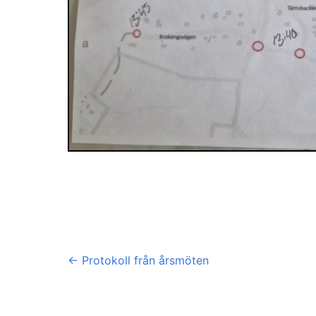
←
Protokoll från årsmöten