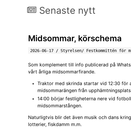
Senaste nytt
Midsommar, körschema
2026-06-17
/
Styrelsen/ Festkommittén för m
Som komplement till info publicerad på What
vårt årliga midsommarfirande.
Traktor med skrinda startar vid 12:30 för a
midsommarängen från upphämtningsplatser
14:00 börjar festligheterna nere vid fot
midsommarstången.
Naturligtvis blir det även musik och dans kri
lotterier, fiskdamm m.m.