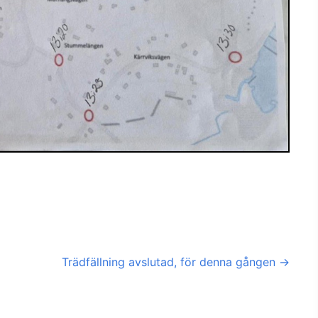
Trädfällning avslutad, för denna gången
→