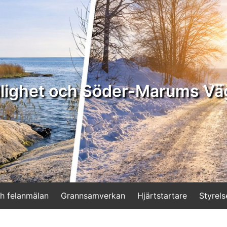
lighet och Söder-Marums Vä
h felanmälan
Grannsamverkan
Hjärtstartare
Styrels